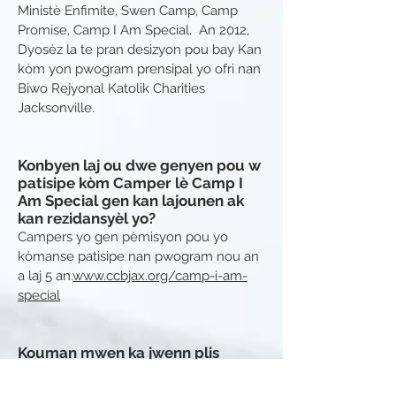
Ministè Enfimite, Swen Camp, Camp
Promise, Camp I Am Special. An 2012,
Dyosèz la te pran desizyon pou bay Kan
kòm yon pwogram prensipal yo ofri nan
Biwo Rejyonal Katolik Charities
Jacksonville.
Konbyen laj ou dwe genyen pou w
patisipe kòm Camper lè Camp I
Am Special gen kan lajounen ak
kan rezidansyèl yo?
Campers yo gen pèmisyon pou yo
kòmanse patisipe nan pwogram nou an
a laj 5 an.
www.ccbjax.org/camp-i-am-
special
Kouman mwen ka jwenn plis
enfòmasyon sou Kan mwen
Espesyal ak fason pou m sèvi kòm