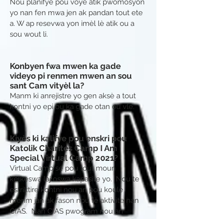
Nou planifye pou voye atik pwomosyon
yo nan fen mwa jen ak pandan tout ete
a. W ap resevwa yon imèl lè atik ou a
sou wout li.
Konbyen fwa mwen ka gade
videyo pi renmen mwen an sou
sant Cam vityèl la?
Manm ki anrejistre yo gen aksè a tout
kontni yo epi ou ka gade otan ou vle.
Kiyès ki kalifye pou enskri pou
Katolik Charites Camp I Am
Special Virtual Camp 2021?
Virtual Camp se pou tout moun
kèlkeswa laj oswa kapasite yo. Nou te
estriktire kontni nou an pou koule
menm jan ak fason nou fè aktivite nan
CIAS. Nan CIAS pwogram nou an