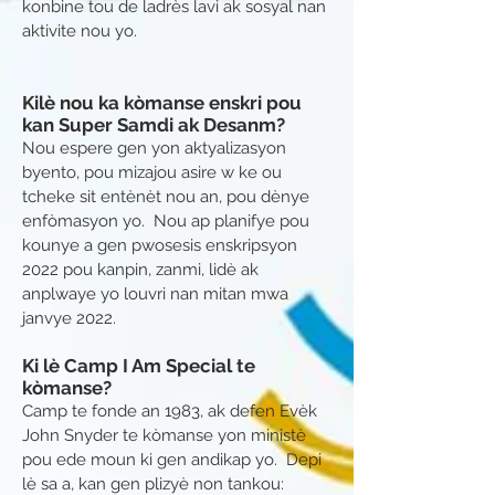
konbine tou de ladrès lavi ak sosyal nan
aktivite nou yo.
Kilè nou ka kòmanse enskri pou
kan Super Samdi ak Desanm?
Nou espere gen yon aktyalizasyon
byento, pou mizajou asire w ke ou
tcheke sit entènèt nou an, pou dènye
enfòmasyon yo. Nou ap planifye pou
kounye a gen pwosesis enskripsyon
2022 pou kanpin, zanmi, lidè ak
anplwaye yo louvri nan mitan mwa
janvye 2022.
Ki lè Camp I Am Special te
kòmanse?
Camp te fonde an 1983, ak defen Evèk
John Snyder te kòmanse yon ministè
pou ede moun ki gen andikap yo. Depi
lè sa a, kan gen plizyè non tankou: