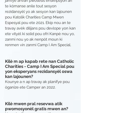
janvye anvan pwosesis enskripsyon an
te kòmanse anile tout sesyon
rezidansyèl yo ak sesyon kan lajounen
pou Katolik Charities Camp Mwen
Espesyal pou ete 2021. Ekip nou an te
travay avèk dilijans pou devlope yon kan
ete vityèl ki solid pou ofri Kanpè nou yo,
zanmi nou yo ak nenpòt moun ki
renmen vin zanmi Camp I Am Special.
Kilè m ap kapab rete nan Catholic
Charities - Camp I Am Special pou
yon eksperyans rezidansyèl oswa
kan lajounen?
Kounye a n ap travay ak planifye pou
òganize ete Camper an 2022.
Kilè mwen pral resevwa atik
pwomosyonèl gratis mwen an?