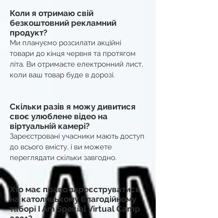
Коли я отримаю свій
безкоштовний рекламний
продукт?
Ми плануємо розсилати акційні
товари до кінця червня та протягом
літа. Ви отримаєте електронний лист,
коли ваш товар буде в дорозі.
Скільки разів я можу дивитися
своє улюблене відео на
віртуальній камері?
Зареєстровані учасники мають доступ
до всього вмісту, і ви можете
переглядати скільки завгодно.
Хто має право зареєструватися
на католицькому благодійному
таборі I Am Special Virtual Camp