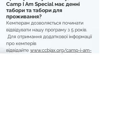
Camp I Am Special має денні
табори та табори для
проживання?
Кемперам дозволяється починати
відвідувати нашу програму з 5 років.
Для отримання додаткової інформації
про кемперів
відвідайте
www.ccbjax.org/camp-i-am-
special
Як я можу дізнатися більше про
табір «Я особливий» і способи
стати волонтером у якості друга?
Щоб дізнатися більше про те, як ви
можете взяти участь у таборі,
відвідайте
www.campiamspecial.org
аб
о напишіть нам за
адресою
volunteer@ccbjax.org