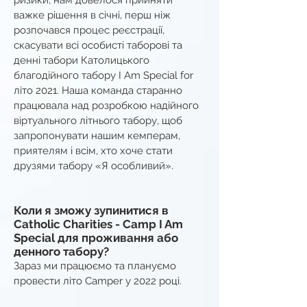
ризики, нам довелося прийняти
важке рішення в січні, перш ніж
розпочався процес реєстрації,
скасувати всі особисті таборові та
денні табори Католицького
благодійного табору I Am Special for
літо 2021. Наша команда старанно
працювала над розробкою надійного
віртуального літнього табору, щоб
запропонувати нашим кемперам,
приятелям і всім, хто хоче стати
друзями табору «Я особливий».
Коли я зможу зупинитися в
Catholic Charities - Camp I Am
Special для проживання або
денного табору?
Зараз ми працюємо та плануємо
провести літо Camper у 2022 році.