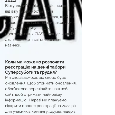
2021?
Віртуальний табір для всіх, незалежно
від віку та здібностей. Ми
структурували наш вміст так, щоб він
проходив так само, як ми виконуємо
діяльність у CIAS. Наше
програмування CIAS поєднує в нашій
діяльності життєві та соціальні
навички.
Коли ми можемо розпочати
реєстрацію на денні табори
Суперсуботи та грудня?
Ми сподіваємося, що скоро буде
оновлення. Щоб отримати оновлення,
обов’язково перевіряйте наш веб-
сайт, щоб отримати найновішу
інформацію. Наразі ми плануємо
відкрити процес реєстрації на 2022 рік
для учасників кемпінгу, друзів, лідерів