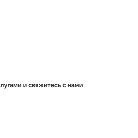
New Page
New Page
New Page
Наша история
Карьера
New 
тия
Приятель
CIAS — часто задаваемые вопросы
Donate
Donate
te
Контакт
Политика конфиденциальности
Политика конф
ИСПОЛЬЗУЕТСЯ
Book Online
лугами и свяжитесь с нами