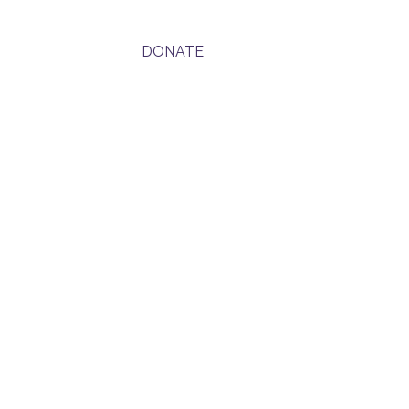
Page
Втягиваться
DONATE
Donate
Donate
иденциальности