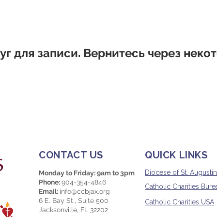
уг для записи. Вернитесь через неко
CONTACT US
QUICK LINKS
Diocese of St. Augusti
Monday to Friday: 9am to 3pm
Phone:
904-354-4846
Catholic Charities Burea
Email:
info@ccbjax.org
6 E. Bay St., Suite 500
Catholic Charities USA
Jacksonville, FL 32202