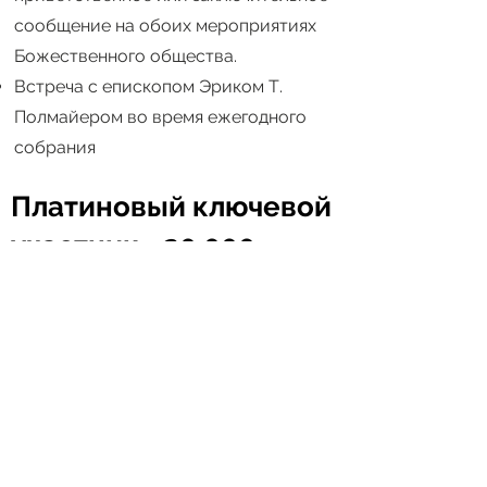
сообщение на обоих мероприятиях
Божественного общества.
Встреча с епископом Эриком Т.
Полмайером во время ежегодного
собрания
Платиновый ключевой
участник
– 20 000
долларов +
Эти высокопоставленные члены
окажут существенное влияние на
наши ключевые программы помощи
голодающим, экстренной финансовой
помощи, переселения беженцев,