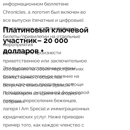
информационном бюллетене
Chronicles, а логотип был включен во
все выпуски (печатные и цифровые).
Приглашение и дополнительные
Платиновый ключевой
билеты/привилегии на отдельные
участник
– 20 000
мероприятия
долларов +
Возможность произнести
приветственное или заключительное
Эти высокопоставленные члены
сообщение на обоих мероприятиях
окажут существенное влияние на
Божественного общества.
наши ключевые программы помощи
Встреча с епископом Эриком Т.
голодающим, экстренной финансовой
Полмайером во время ежегодного
помощи, переселения беженцев,
собрания
лагеря I Am Special и иммиграционных
юридических услуг. Ниже приведен
пример того, как каждое членство с