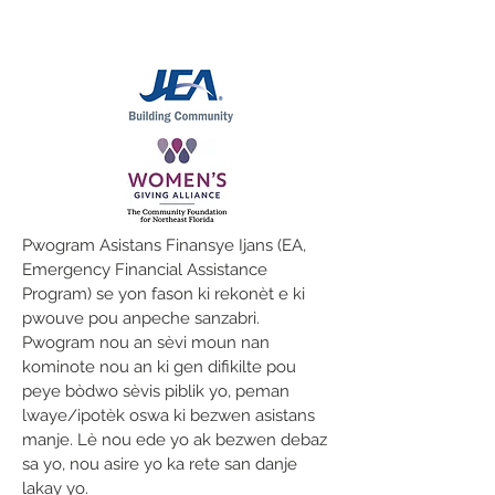
Pwogram Asistans Finansye Ijans (EA,
Emergency Financial Assistance
Program) se yon fason ki rekonèt e ki
pwouve pou anpeche sanzabri.
Pwogram nou an sèvi moun nan
kominote nou an ki gen difikilte pou
peye bòdwo sèvis piblik yo, peman
lwaye/ipotèk oswa ki bezwen asistans
manje. Lè nou ede yo ak bezwen debaz
sa yo, nou asire yo ka rete san danje
lakay yo.