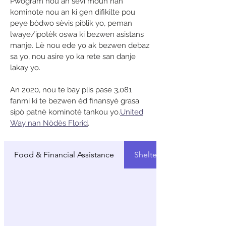
Pwogram nou an sèvi moun nan
kominote nou an ki gen difikilte pou
peye bòdwo sèvis piblik yo, peman
lwaye/ipotèk oswa ki bezwen asistans
manje. Lè nou ede yo ak bezwen debaz
sa yo, nou asire yo ka rete san danje
lakay yo.
An 2020, nou te bay plis pase 3,081
fanmi ki te bezwen èd finansyè grasa
sipò patnè kominotè tankou yo.
United
Way nan Nòdès Florid
.
Food & Financial Assistance
Shelters