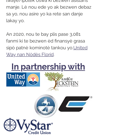
lwaye/ipotèk oswa ki bezwen asistans
manje. Lè nou ede yo ak bezwen debaz
sa yo, nou asire yo ka rete san danje
lakay yo.
An 2020, nou te bay plis pase 3,081
fanmi ki te bezwen èd finansyè grasa
sipò patnè kominotè tankou yo.
United
Way nan Nòdès Florid
.
In partnership with