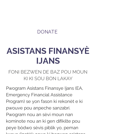
DONATE
ASISTANS FINANSYÈ
IJANS
FONI BEZWEN DE BAZ POU MOUN
KI KI SOU BON LAKAY
Pwogram Asistans Finansye Ijans (EA,
Emergency Financial Assistance
Program) se yon fason ki rekonèt e ki
pwouve pou anpeche sanzabri.
Pwogram nou an sèvi moun nan
kominote nou an ki gen difikilte pou
peye bòdwo sèvis piblik yo, peman