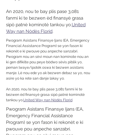
An 2020, nou te bay plis pase 3,081
fanmi ki te bezwen èd finansyè grasa
sipò patnè kominotè tankou yo.
United
Way nan Nòdès Florid
.
Pwogram Asistans Finansye Ijans (EA, Emergency
Financial Assistance Program) se yon fason ki
rekonèt e ki pwouve pou anpeche sanzabri.
Pwogram nou an sèvi moun nan kominote nou an
ki gen difikilte pou peye bòdwo sèvis piblik yo,
peman lwaye/ipotèk oswa ki bezwen asistans
manje. Lè nou ede yo ak bezwen debaz sa yo, nou
asire yo ka rete san danje lakay yo.
An 2020, nou te bay plis pase 3,081 fanmi ki te
bezwen èd finansyè grasa sipò patnè kominotè
tankou yo.
United Way nan Nòdès Florid
.
Pwogram Asistans Finansye Ijans (EA,
Emergency Financial Assistance
Program) se yon fason ki rekonèt e ki
pwouve pou anpeche sanzabri.