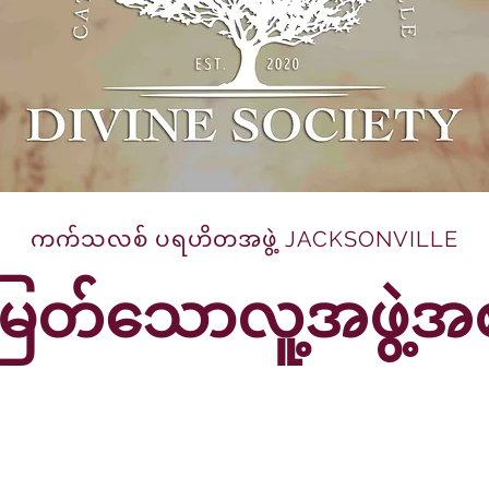
ကက်သလစ် ပရဟိတအဖွဲ့ JACKSONVILLE
့်မြတ်သောလူ့အဖွဲ့အ