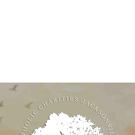
New Page
New Page
New Page
ငါတို့သမိုင်း
အသက်မွေးဝမ်းကြ
Donate
Donate
လိုက်ပါ။
အဲ့ဒါနဲ့
အပေါင်းအသင်း
CIAS - FAQ များ
te
ဆက်သွယ်ရန်
ကိုယ်ရေးအချက်အလက်မူဝါဒ
ကိုယ်ရေးအချက်အလက်
 Online