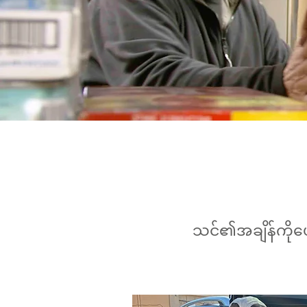
သင်၏အချိန်ကိုပေ