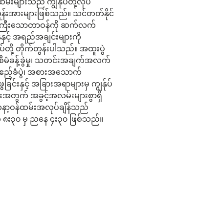
ထမ်းများသည် ကျွန်ုပ်တို့လုပ်
န်းအားများဖြစ်သည်။ သင်တတ်နိုင်
ရေးကြီးသောတာဝန်ကို ဆက်လက်
်နှင့် အရည်အချင်းများကို
်တို့ တိုက်တွန်းပါသည်။ အထူးပွဲ
ာစီမံခန့်ခွဲမှု၊ သတင်းအချက်အလက်
 ဧည့်ခံပွဲ၊ အစားအသောက်
ဖွေခြင်းနှင့် အခြားအရာများမှ ကျွန်ုပ်
ျားအတွက် အခွင့်အလမ်းများစွာရှိ
တနာ့ဝန်ထမ်းအလုပ်ချိန်သည်
် ၈း၃၀ မှ ညနေ ၄း၃၀ ဖြစ်သည်။
est Form