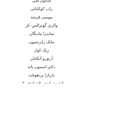
شانون شی
راب کوکابانی
موسی فرمند
والری گونزالس-کر
ساندرا مادیگان
مایک رابرتسون
ریک کول
آرتورو آنکایان
دکتر استیون باته
باربارا بردهوفت
کشیش اندی بلاشکوفسکی
فردریک شلوت