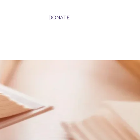
مشارکت کنید
age
DONATE
مخاطب
Donate
e
Book Online
در ح