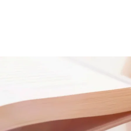
New P
مشاغل
تاریخ ما
New Page
New Page
New Page
صفحه 
Donat
Donate
Donate
Donate
CIAS - سوالات متداول
رفیق
مناسب
ال استفاده نیست
سیاست حفظ حریم خصوصی
سیاست حفظ حریم خ