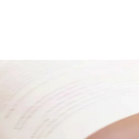
اصلی
ت ها
صوصی